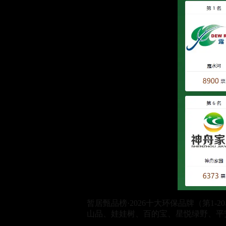
暂居甄品榜·2026十大环保品牌（第
山品、娃娃树、百的宝、星悦绿野、平