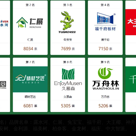
1-20名）品牌名单：露水河、仁展、兔宝宝、福千府、大王椰、
安树、金利源、福美树、柏奈客、金龙树、福庆、中大智派。