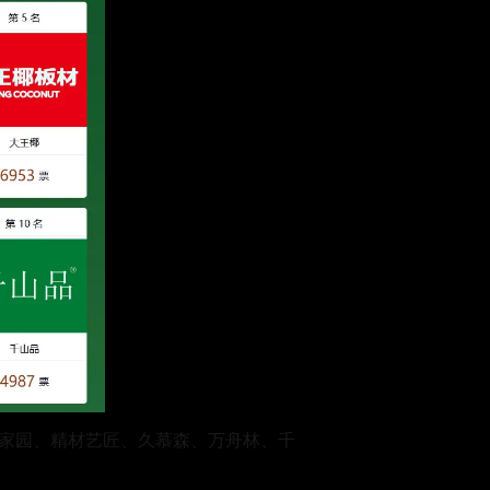
神舟家园、精材艺匠、久慕森、万舟林、千