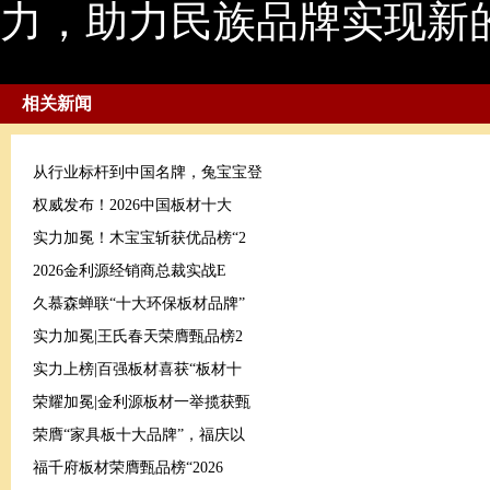
力，助力民族品牌实现新
相关新闻
从行业标杆到中国名牌，兔宝宝登
权威发布！2026中国板材十大
实力加冕！木宝宝斩获优品榜“2
2026金利源经销商总裁实战E
久慕森蝉联“十大环保板材品牌”
实力加冕|王氏春天荣膺甄品榜2
实力上榜|百强板材喜获“板材十
荣耀加冕|金利源板材一举揽获甄
荣膺“家具板十大品牌”，福庆以
福千府板材荣膺甄品榜“2026