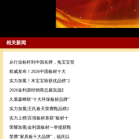
相关新闻
从行业标杆到中国名牌，兔宝宝登
权威发布！2026中国板材十大
实力加冕！木宝宝斩获优品榜“2
2026金利源经销商总裁实战E
久慕森蝉联“十大环保板材品牌”
实力加冕|王氏春天荣膺甄品榜2
实力上榜|百强板材喜获“板材十
荣耀加冕|金利源板材一举揽获甄
荣膺“家具板十大品牌”，福庆以